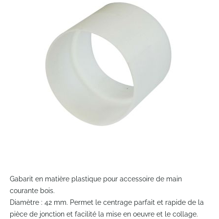
of
the
images
gallery
Skip
to
Gabarit en matière plastique pour accessoire de main
the
courante bois.
beginning
Diamètre : 42 mm. Permet le centrage parfait et rapide de la
of
pièce de jonction et facilité la mise en oeuvre et le collage.
the