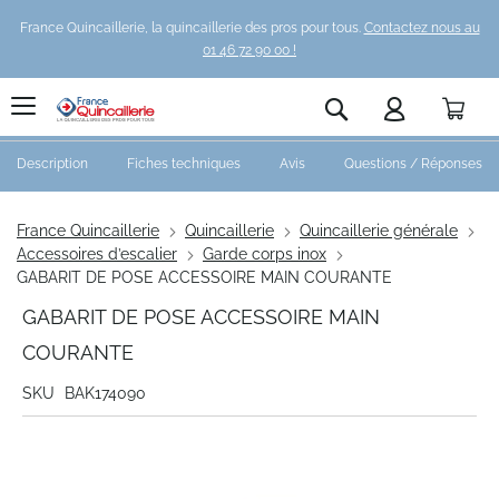
France Quincaillerie, la quincaillerie des pros pour tous.
Contactez nous au
01 46 72 90 00 !
Pani
Rechercher
Description
Fiches techniques
Avis
Questions / Réponses
France Quincaillerie
Quincaillerie
Quincaillerie générale
Accessoires d’escalier
Garde corps inox
GABARIT DE POSE ACCESSOIRE MAIN COURANTE
GABARIT DE POSE ACCESSOIRE MAIN
COURANTE
SKU
BAK174090
Skip
to
the
end