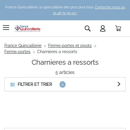
France Quincaillerie, la quincaillerie des pros pour tous.
Contactez nous au
01 46 72 90 00 !
Pani
Rechercher
France Quincaillerie
Ferme-portes et pivots
Ferme-portes
Charnieres a ressorts
Charnieres a ressorts
5
articles
FILTRER ET TRIER