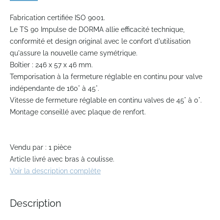
Skip
to
Fabrication certifiée ISO 9001.
the
Le TS 90 Impulse de DORMA allie efficacité technique,
beginning
conformité et design original avec le confort d'utilisation
of
qu'assure la nouvelle came symétrique.
the
Boîtier : 246 x 57 x 46 mm.
images
gallery
Temporisation à la fermeture réglable en continu pour valve
indépendante de 160° à 45°.
Vitesse de fermeture réglable en continu valves de 45° à 0°.
Montage conseillé avec plaque de renfort.
Vendu par : 1 pièce
Article livré avec bras à coulisse.
Voir la description complète
Description