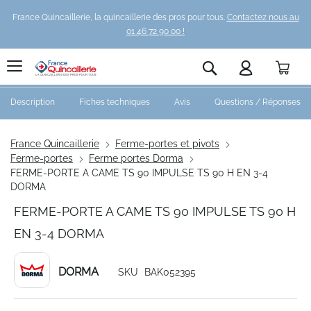
France Quincaillerie, la quincaillerie des pros pour tous.
Contactez nous au
01 46 72 90 00 !
Pani
Rechercher
Description
Fiches techniques
Avis
Questions / Réponses
France Quincaillerie
Ferme-portes et pivots
Ferme-portes
Ferme portes Dorma
FERME-PORTE A CAME TS 90 IMPULSE TS 90 H EN 3-4
DORMA
FERME-PORTE A CAME TS 90 IMPULSE TS 90 H
EN 3-4 DORMA
DORMA
SKU
BAK052395
Skip