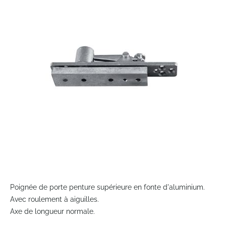
end
of
the
images
gallery
Skip
to
Poignée de porte penture supérieure en fonte d'aluminium.
the
Avec roulement à aiguilles.
beginning
Axe de longueur normale.
of