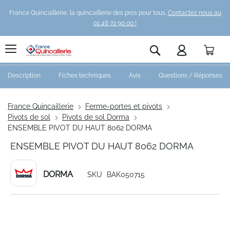
France Quincaillerie, la quincaillerie des pros pour tous.
Contactez nous au
01 46 72 90 00 !
Pani
Rechercher
Description
Fiches techniques
Avis
Questions / Réponses
France Quincaillerie
Ferme-portes et pivots
Pivots de sol
Pivots de sol Dorma
ENSEMBLE PIVOT DU HAUT 8062 DORMA
ENSEMBLE PIVOT DU HAUT 8062 DORMA
DORMA
SKU
BAK050715
Skip
to
the