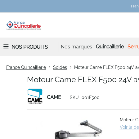
Fran
Nos marques
Quincaillerie
Serru
NOS PRODUITS
France Quincaillerie
Soldes
Moteur Came FLEX F500 24V ave
Moteur Came FLEX F500 24V ave
CAME
SKU
001F500
Skip
Moteur C
to
Voir la d
the
end