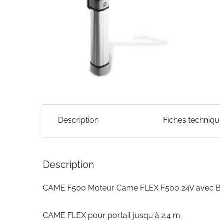
of
the
images
gallery
Skip
to
Description
Fiches techniq
the
beginning
of
the
Description
images
gallery
CAME F500 Moteur Came FLEX F500 24V avec Br
CAME FLEX pour portail jusqu'à 2.4 m.