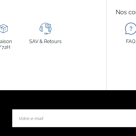
Nos co
raison
SAV & Retours
FAQ
/72H
Inscription
à
notre
lettre