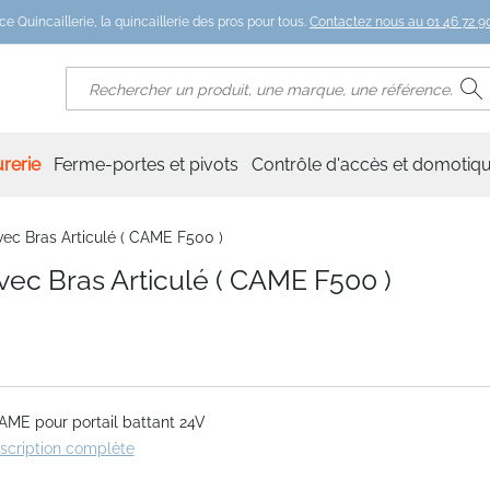
ce Quincaillerie, la quincaillerie des pros pour tous.
Contactez nous au 01 46 72 90
R
Rechercher
rerie
Ferme-portes et pivots
Contrôle d'accès et domotiq
c Bras Articulé ( CAME F500 )
c Bras Articulé ( CAME F500 )
AME pour portail battant 24V
escription complète