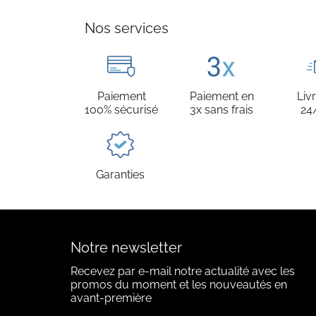
Nos services
Paiement
Paiement en
Liv
100% sécurisé
3x sans frais
24
Garanties
Notre newsletter
Recevez par e-mail notre actualité avec les
promos du moment et les nouveautés en
avant-première