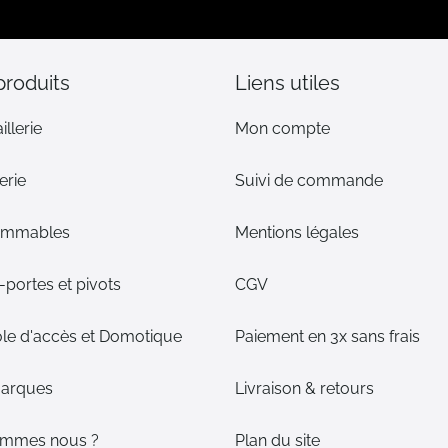
d’information
:
produits
Liens utiles
illerie
Mon compte
erie
Suivi de commande
ommables
Mentions légales
portes et pivots
CGV
le d'accès et Domotique
Paiement en 3x sans frais
arques
Livraison & retours
ommes nous ?
Plan du site