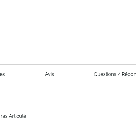
ues
Avis
Questions / Répo
as Articulé