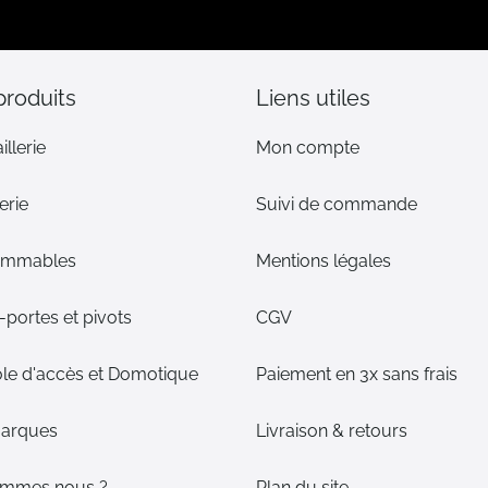
lettre
d’information
:
produits
Liens utiles
illerie
Mon compte
erie
Suivi de commande
ommables
Mentions légales
portes et pivots
CGV
le d'accès et Domotique
Paiement en 3x sans frais
arques
Livraison & retours
ommes nous ?
Plan du site