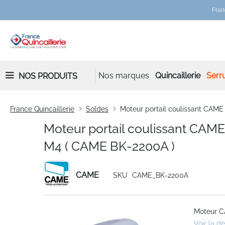
Fran
Nos marques
Quincaillerie
Serru
NOS PRODUITS
France Quincaillerie
Soldes
Moteur portail coulissant CAM
Moteur portail coulissant CA
M4 ( CAME BK-2200A )
CAME
SKU
CAME_BK-2200A
Skip
Moteur CA
to
Voir la d
the