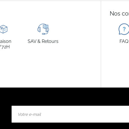
Nos co
raison
SAV & Retours
FAQ
/72H
Inscription
à
notre