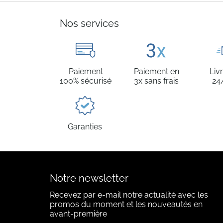
Nos services
Paiement
Paiement en
Liv
100% sécurisé
3x sans frais
24
Garanties
Notre newsletter
Recevez par e-mail notre actualité avec les
promos du moment et les nouveautés en
avant-première