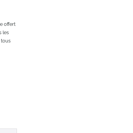
 offert
s les
 tous