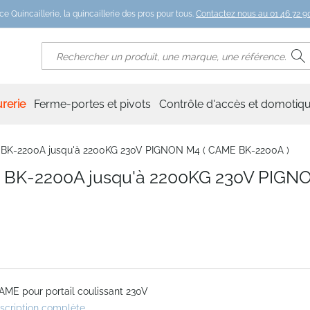
ce Quincaillerie, la quincaillerie des pros pour tous.
Contactez nous au 01 46 72 90
R
Rechercher
rerie
Ferme-portes et pivots
Contrôle d'accès et domotiq
E BK-2200A jusqu'à 2200KG 230V PIGNON M4 ( CAME BK-2200A )
ME BK-2200A jusqu'à 2200KG 230V PIGN
ME pour portail coulissant 230V
escription complète