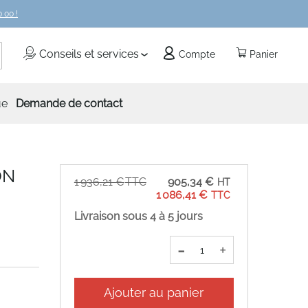
 00 !
echercher
Conseils et services
Compte
Panier
ue
Demande de contact
ON
Prix
1 936,21 €
905,34 €
Spécial
1 086,41 €
Livraison sous 4 à 5 jours
-
+
Ajouter au panier