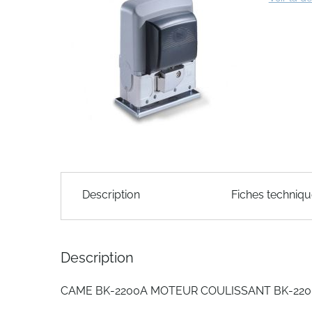
end
of
the
images
gallery
Skip
to
Description
Fiches techniq
the
beginning
of
the
Description
images
gallery
CAME BK-2200A MOTEUR COULISSANT BK-2200 