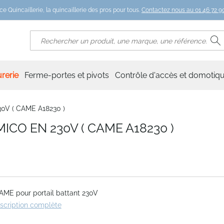
ce Quincaillerie, la quincaillerie des pros pour tous.
Contactez nous au 01 46 72 90
R
Rechercher
rerie
Ferme-portes et pivots
Contrôle d'accès et domotiq
30V ( CAME A18230 )
MICO EN 230V ( CAME A18230 )
AME pour portail battant 230V
escription complète