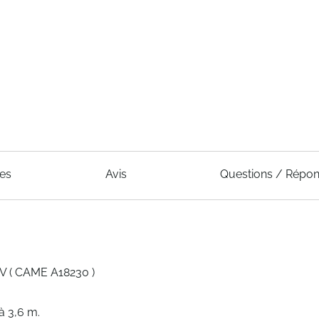
ues
Avis
Questions / Répo
( CAME A18230 )
 3,6 m.