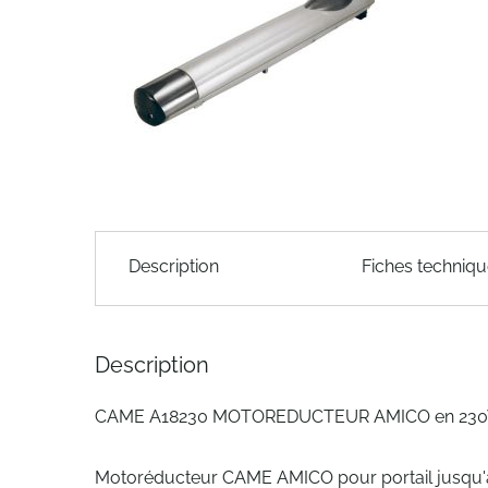
of
the
images
gallery
Skip
to
Description
Fiches techniq
the
beginning
of
the
Description
images
gallery
CAME A18230 MOTOREDUCTEUR AMICO en 230V 
Motoréducteur CAME AMICO pour portail jusqu'à