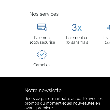
Nos services
Paiement
Paiement en
Liv
100% sécurisé
3x sans frais
24
Garanties
Notre newsletter
Recevez par e-mail notre actualité avec les
promos du moment et les nouveautés en
avant-première