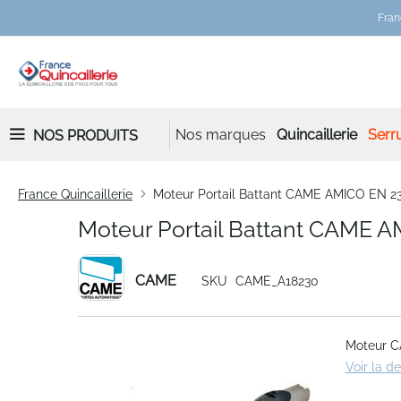
Fran
Nos marques
Quincaillerie
Serru
NOS PRODUITS
France Quincaillerie
Moteur Portail Battant CAME AMICO EN 2
Moteur Portail Battant CAME A
CAME
SKU
CAME_A18230
Skip
Moteur C
to
Voir la d
the
end