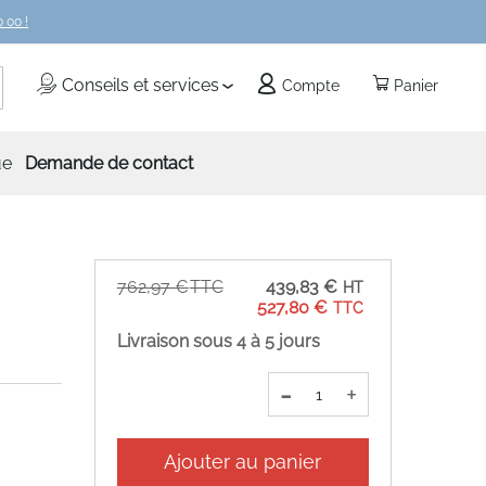
 00 !
echercher
Conseils et services
Compte
Panier
ue
Demande de contact
Prix
762,97 €
439,83 €
Spécial
527,80 €
Livraison sous 4 à 5 jours
-
+
Ajouter au panier