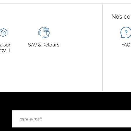
Nos co
raison
SAV & Retours
FAQ
/72H
Inscription
à
notre