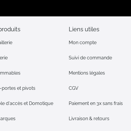
lettre
d’information
:
produits
Liens utiles
illerie
Mon compte
erie
Suivi de commande
ommables
Mentions légales
portes et pivots
CGV
le d'accès et Domotique
Paiement en 3x sans frais
arques
Livraison & retours