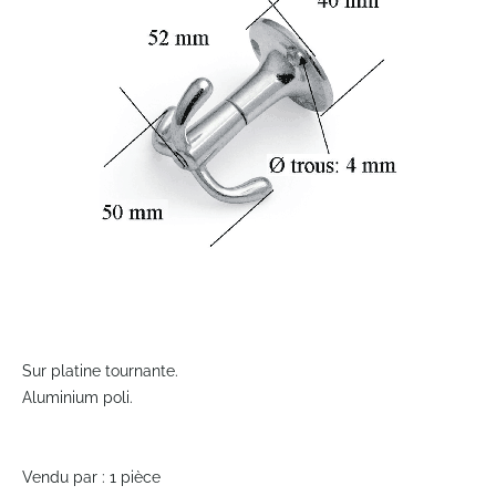
the
images
gallery
Skip
to
Sur platine tournante.
the
Aluminium poli.
beginning
of
the
Vendu par : 1 pièce
images