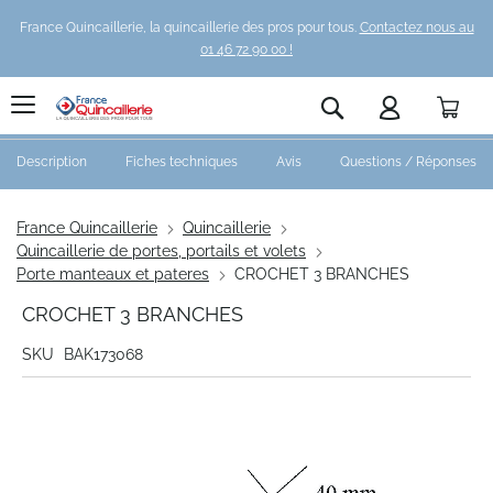
France Quincaillerie, la quincaillerie des pros pour tous.
Contactez nous au
01 46 72 90 00 !
Pani
Rechercher
Description
Fiches techniques
Avis
Questions / Réponses
France Quincaillerie
Quincaillerie
Quincaillerie de portes, portails et volets
Porte manteaux et pateres
CROCHET 3 BRANCHES
CROCHET 3 BRANCHES
SKU
BAK173068
Skip
to
the
end
of