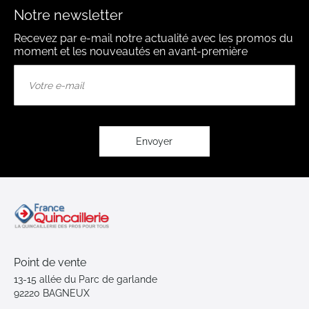
Notre newsletter
Recevez par e-mail notre actualité avec les promos du
moment et les nouveautés en avant-première
Inscription
à
notre
lettre
d’information
:
Envoyer
Point de vente
13-15 allée du Parc de garlande
92220 BAGNEUX