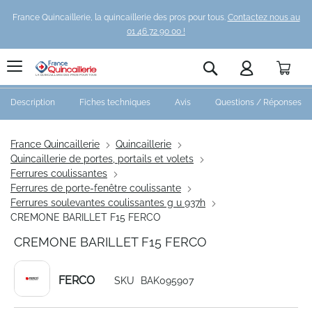
France Quincaillerie, la quincaillerie des pros pour tous.
Contactez nous au
01 46 72 90 00 !
Pani
Rechercher
Description
Fiches techniques
Avis
Questions / Réponses
France Quincaillerie
Quincaillerie
Quincaillerie de portes, portails et volets
Ferrures coulissantes
Ferrures de porte-fenêtre coulissante
Ferrures soulevantes coulissantes g u 937h
CREMONE BARILLET F15 FERCO
CREMONE BARILLET F15 FERCO
FERCO
SKU
BAK095907