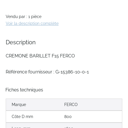
the
beginning
of
Vendu par : 1 pièce
the
Voir la description complète
images
gallery
Description
CREMONE BARILLET F15 FERCO
Référence fournisseur : G-15386-10-0-1
Fiches techniques
Marque
FERCO
Côte D mm
800