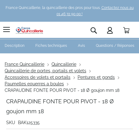
France Quincaillerie, la quincaillerie des pros pour tous.
Contactez nous au
01 46 72 90 00 !
Pani
Rechercher
Description
Fiches techniques
Avis
Questions / Réponses
France Quincaillerie
Quincaillerie
Quincaillerie de portes, portails et volets
Accessoires de volets et portails
Pentures et gonds
Paumelles equerres a boules
CRAPAUDINE FONTE POUR PIVOT - 18 Ø goujon mm 18
CRAPAUDINE FONTE POUR PIVOT - 18 Ø
goujon mm 18
SKU
BAK125335
Skip
to