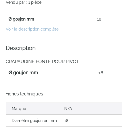
Vendu par : 1 pièce
of
the
images
Ø goujon mm
18
gallery
Voir la description complète
Description
CRAPAUDINE FONTE POUR PIVOT
Ø goujon mm
18
Fiches techniques
Marque
N/A
Diamètre goujon en mm
18