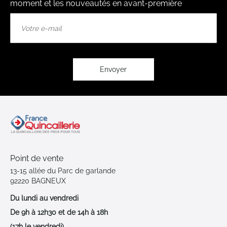
moment et les nouveautés en avant-première
Inscription
à
notre
lettre
d’information
:
Envoyer
Point de vente
13-15 allée du Parc de garlande
92220 BAGNEUX
Du lundi au vendredi
De 9h à 12h30 et de 14h à 18h
(17h le vendredi)