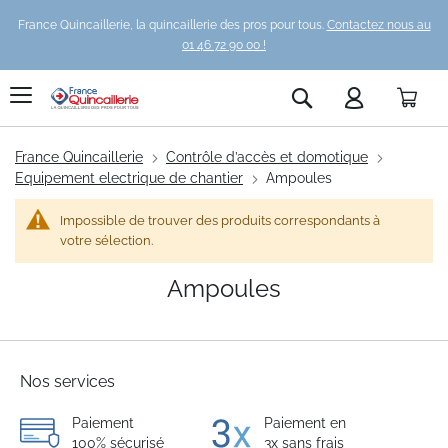
France Quincaillerie, la quincaillerie des pros pour tous.
Contactez nous au
01 46 72 90 00 !
Pani
Rechercher
France Quincaillerie
Contrôle d’accès et domotique
Equipement electrique de chantier
Ampoules
Impossible de trouver des produits correspondants à
votre sélection.
Ampoules
Nos services
Paiement
Paiement en
100% sécurisé
3x sans frais