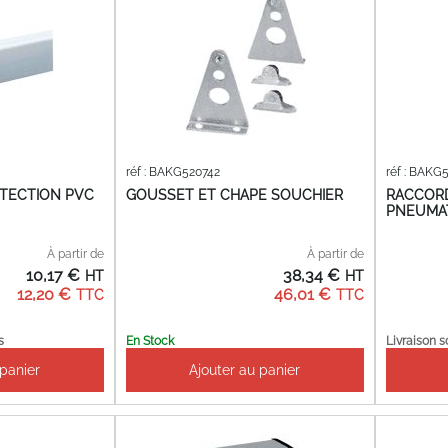
réf : BAKG520742
réf : BAKG
TECTION PVC
GOUSSET ET CHAPE SOUCHIER
RACCOR
PNEUMA
À partir de
À partir de
10,17 €
38,34 €
12,20 €
46,01 €
s
En Stock
Livraison s
 panier
Ajouter au panier