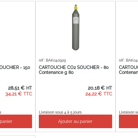
réf : BAK040929
réf : BAK0
UCHIER - 150
CARTOUCHE CO2 SOUCHIER - 80
CARTOUC
Contenance g 80
Contenan
28,51 €
20,18 €
34,21 €
24,22 €
s
Livraison sous 4 à 5 jours
Livraison s
 panier
Ajouter au panier