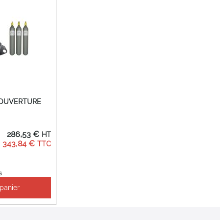
 OUVERTURE
286,53 €
343,84 €
s
 panier