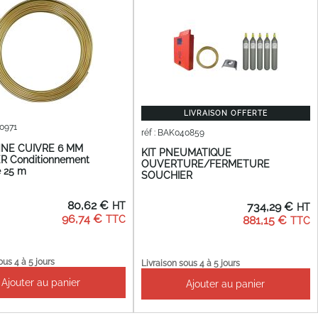
LIVRAISON OFFERTE
40971
réf : BAK040859
NE CUIVRE 6 MM
KIT PNEUMATIQUE
R Conditionnement
OUVERTURE/FERMETURE
 25 m
SOUCHIER
80,62 €
734,29 €
96,74 €
881,15 €
ous 4 à 5 jours
Livraison sous 4 à 5 jours
Ajouter au panier
Ajouter au panier