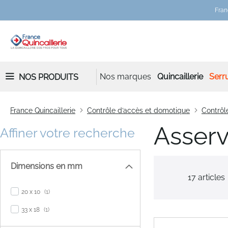
Fran
Nos marques
Quincaillerie
Serru
NOS PRODUITS
France Quincaillerie
Contrôle d’accès et domotique
Contrôl
Asser
Affiner votre recherche
Dimensions en mm
17
articles
item
20 x 10
1
item
33 x 18
1