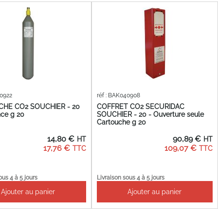
40922
réf : BAK040908
HE CO2 SOUCHIER - 20
COFFRET CO2 SECURIDAC
ce g 20
SOUCHIER - 20 - Ouverture seule
Cartouche g 20
14,80 €
90,89 €
17,76 €
109,07 €
ous 4 à 5 jours
Livraison sous 4 à 5 jours
Ajouter au panier
Ajouter au panier