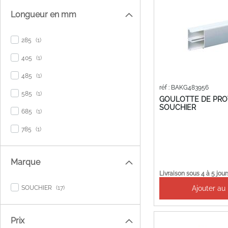
Longueur en mm
item
285
1
item
405
1
item
485
1
réf : BAKG483956
item
585
1
GOULOTTE DE PRO
SOUCHIER
item
685
1
item
785
1
Marque
Livraison sous 4 à 5 jour
items
Ajouter au
SOUCHIER
17
Prix