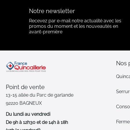
Notre newsletter
Recevez par e-mail notre actualité avec les
promos du moment et les nouveautés en
avant-première
Nos 
Quinca
Point de vente
Serrur
13-15 allée du Parc de garlande
92220 BAGNEUX
Cons
Du lundi au vendredi
Ferme-
De 9h à 12h30 et de 14h à 18h