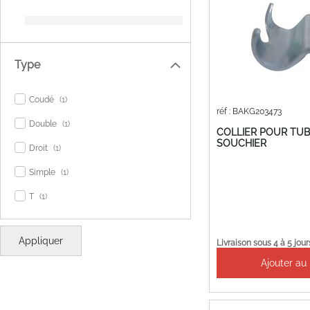
Type
item
Coudé
1
réf : BAKG203473
item
Double
1
COLLIER POUR TUB
SOUCHIER
item
Droit
1
item
Simple
1
item
T
1
Appliquer
Livraison sous 4 à 5 jour
Ajouter au