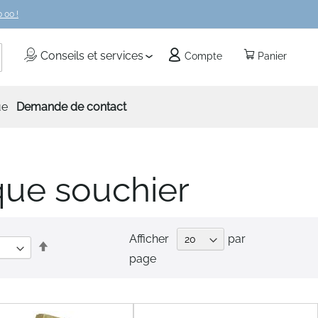
 00 !
echercher
Conseils et services
Compte
Panier
ue
Demande de contact
ue souchier
Afficher
par
Par
page
ordre
décroissant