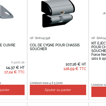
réf : BAK041398
réf : BAK0
KIT EJE
E CUIVRE
COL DE CYGNE POUR CHASSIS
POUR CH
SOUCHIER
SOUCHIER
Force N
1201 à 1
À partir de
107,16 €
14,37 €
128,59 €
17,24 €
s
Livraison sous 4 à 5 jours
Livraison s
 panier
Ajouter au panier