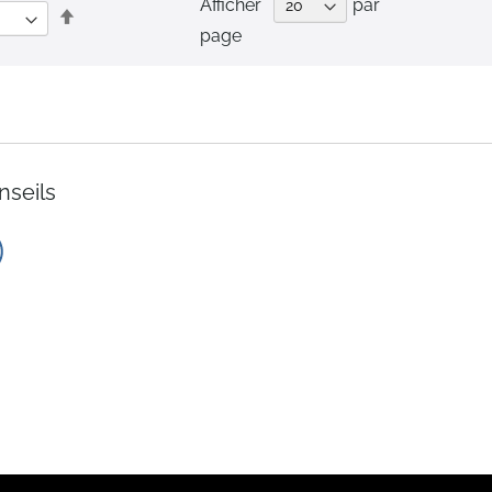
Afficher
par
Par
page
ordre
décroissant
nseils