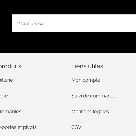
Inscription
à
notre
lettre
d’information
:
produits
Liens utiles
illerie
Mon compte
erie
Suivi de commande
ommables
Mentions légales
portes et pivots
CGV