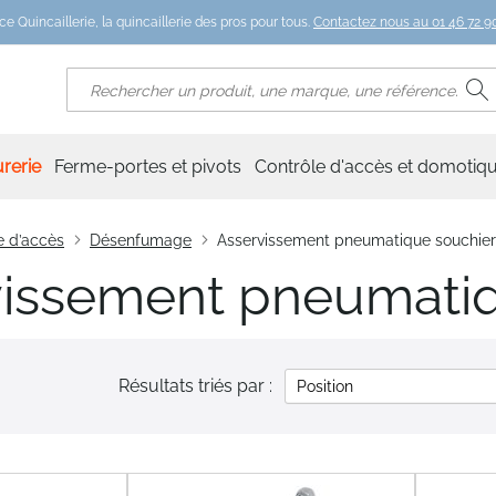
ce Quincaillerie, la quincaillerie des pros pour tous.
Contactez nous au 01 46 72 90
R
Rechercher
rerie
Ferme-portes et pivots
Contrôle d'accès et domotiq
e d’accès
Désenfumage
Asservissement pneumatique souchier
vissement pneumatiq
Résultats triés par :