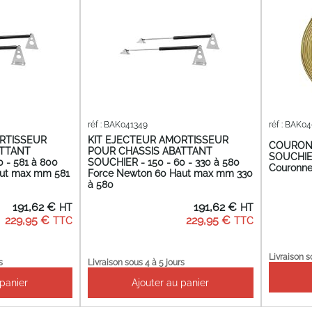
réf : BAK041349
réf : BAK0
ORTISSEUR
KIT EJECTEUR AMORTISSEUR
COURON
ATTANT
POUR CHASSIS ABATTANT
SOUCHIE
 - 581 à 800
SOUCHIER - 150 - 60 - 330 à 580
Couronne
aut max mm 581
Force Newton 60 Haut max mm 330
à 580
191,62 €
191,62 €
229,95 €
229,95 €
Livraison s
s
Livraison sous 4 à 5 jours
 panier
Ajouter au panier