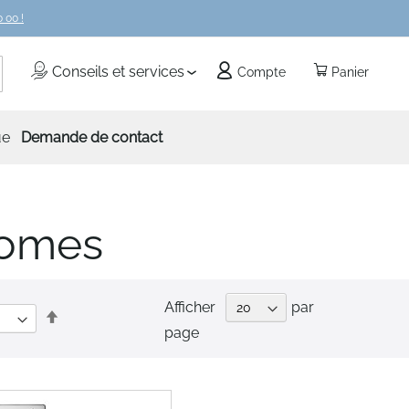
 00 !
echercher
Conseils et services
Compte
Panier
ue
Demande de contact
nomes
Afficher
par
Par
page
ordre
décroissant