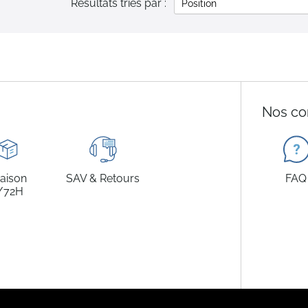
Résultats triés par :
Nos co
raison
SAV & Retours
FAQ
/72H