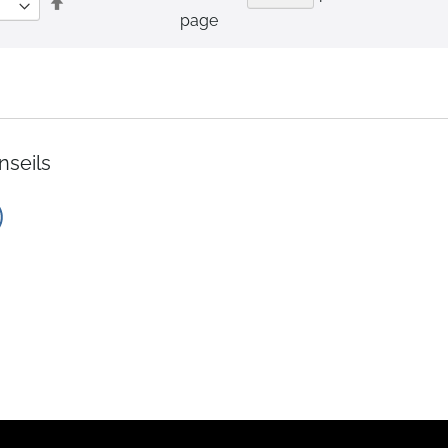
Par
page
ordre
décroissant
nseils