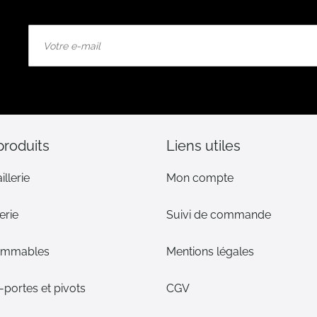
Inscription
à
notre
lettre
d’information
:
produits
Liens utiles
illerie
Mon compte
erie
Suivi de commande
ommables
Mentions légales
portes et pivots
CGV