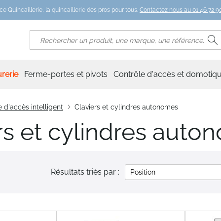
ce Quincaillerie, la quincaillerie des pros pour tous.
Contactez nous au 01 46 72 90
R
Rechercher
rerie
Ferme-portes et pivots
Contrôle d'accès et domotiq
 d'accès intelligent
Claviers et cylindres autonomes
rs et cylindres auto
Résultats triés par :