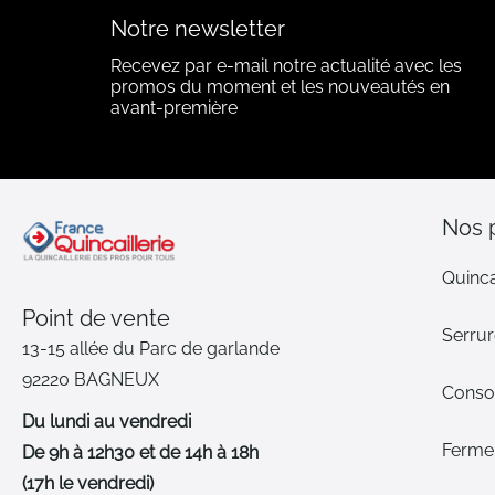
Notre newsletter
Recevez par e-mail notre actualité avec les
promos du moment et les nouveautés en
avant-première
Nos 
Quinca
Point de vente
Serrur
13-15 allée du Parc de garlande
92220 BAGNEUX
Cons
Du lundi au vendredi
Ferme-
De 9h à 12h30 et de 14h à 18h
(17h le vendredi)