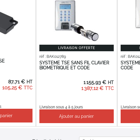
LIVRAISON OFFERTE
réf : BAK012789
réf : BAK01
SE
SYSTEME TSE SANS FIL CLAVIER
SYSTEME
BIOMETRIQUE ET CODE
CODE
87,71 €
1 155,93 €
105,25 €
1 387,12 €
s
Livraison sous 4 à 5 jours
Livraison s
 panier
Ajouter au panier