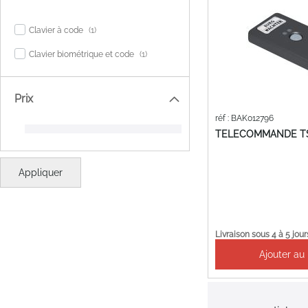
item
Clavier à code
1
item
Clavier biométrique et code
1
Prix
réf : BAK012796
TELECOMMANDE T
Appliquer
Livraison sous 4 à 5 jour
Ajouter au