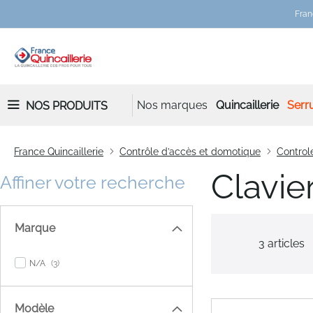
Fran
Nos marques
Quincaillerie
Serru
NOS PRODUITS
France Quincaillerie
Contrôle d’accès et domotique
Controle
Clavie
Affiner votre recherche
Marque
3
articles
items
N/A
3
Modèle