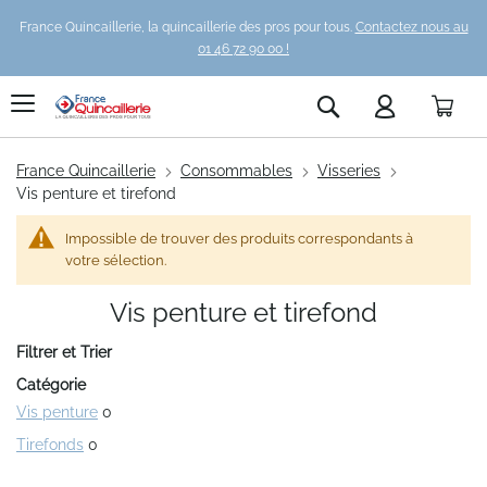
France Quincaillerie, la quincaillerie des pros pour tous.
Contactez nous au
01 46 72 90 00 !
Pani
Rechercher
France Quincaillerie
Consommables
Visseries
Vis penture et tirefond
Impossible de trouver des produits correspondants à
votre sélection.
Vis penture et tirefond
Filtrer et Trier
Catégorie
Vis penture
0
Tirefonds
0