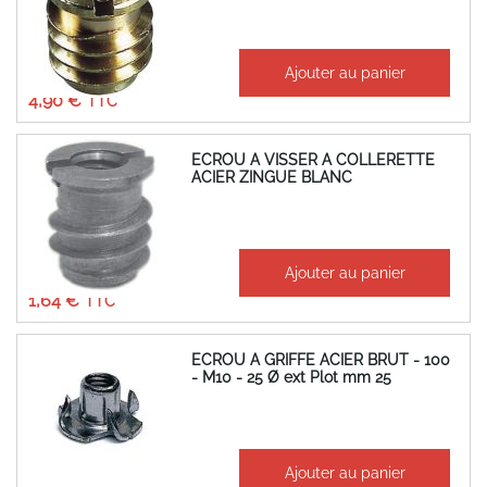
À partir de
Ajouter au panier
4,08 €
4,90 €
ECROU A VISSER A COLLERETTE
ACIER ZINGUE BLANC
À partir de
Ajouter au panier
1,37 €
1,64 €
ECROU A GRIFFE ACIER BRUT - 100
- M10 - 25 Ø ext Plot mm 25
31,77 €
Ajouter au panier
38,12 €