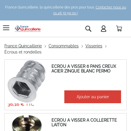
France Quincaillerie, la quincaillerie des pros pour tous.
Contactez nous au
01 46 72 90 00 !
Pani
Rechercher
France Quincaillerie
Consommables
Visseries
Écrous et rondelles
ECROU A VISSER 6 PANS CREUX
ACIER ZINGUE BLANC PERMO
À partir de
Ajouter au panier
30,13 €
36,16 €
ECROU A VISSER A COLLERETTE
LAITON