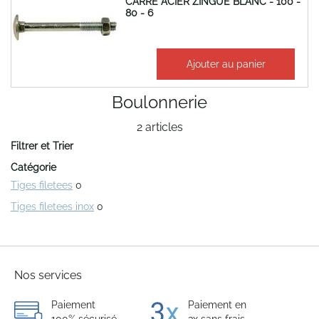
CARRE ACIER ZINGUE BLANC - 100 -
80 - 6
30,99 €
Ajouter au panier
37,19 €
Boulonnerie
2
articles
Filtrer et Trier
Catégorie
Tiges filetees
0
Tiges filetees inox
0
Nos services
Paiement
Paiement en