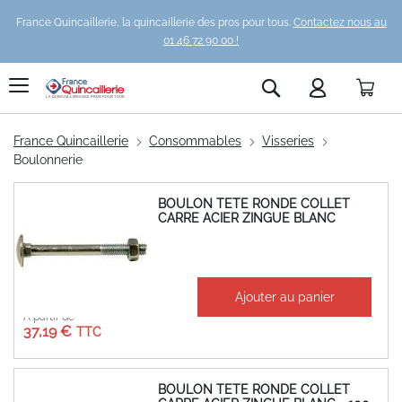
France Quincaillerie, la quincaillerie des pros pour tous.
Contactez nous au
01 46 72 90 00 !
Pani
Rechercher
France Quincaillerie
Consommables
Visseries
Boulonnerie
BOULON TETE RONDE COLLET
CARRE ACIER ZINGUE BLANC
Ajouter au panier
À partir de
37,19 €
BOULON TETE RONDE COLLET