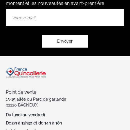
moment et les nouveautés en avant-première
Inscription
à
notre
lettre
d’information
:
Envoyer
Point de vente
13-15 allée du Parc de garlande
92220 BAGNEUX
Du lundi au vendredi
De 9h à 12h30 et de 14h à 18h