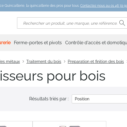
ce Quincaillerie, la quincaillerie des pros pour tous.
Contactez nous au 01 46 72 90
R
Rechercher
rerie
Ferme-portes et pivots
Contrôle d'accès et domotiq
 des métaux
Traitement du bois
Preparation et finition des bois
cisseurs pour bois
Résultats triés par :