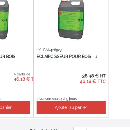
réf : BAK426923
UR BOIS
ECLAIRCISSEUR POUR BOIS - 1
À partir de
38,48 €
46,18 €
46,18 €
s
Livraison sous 4 à 5 jours
 panier
Ajouter au panier