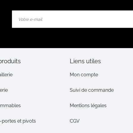
Inscription
à
notre
lettre
d’information
:
produits
Liens utiles
illerie
Mon compte
erie
Suivi de commande
ommables
Mentions légales
portes et pivots
CGV