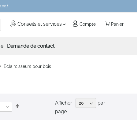
 00 !
echercher
Conseils et services
Compte
Panier
ue
Demande de contact
Eclaircisseurs pour bois
Afficher
par
Par
page
ordre
décroissant