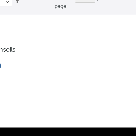
Par
page
ordre
décroissant
nseils