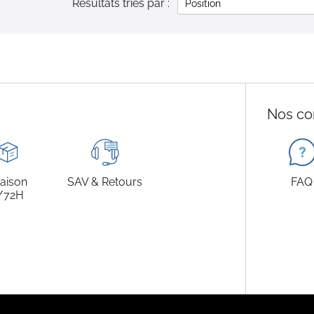
Résultats triés par :
Nos co
raison
SAV & Retours
FAQ
/72H