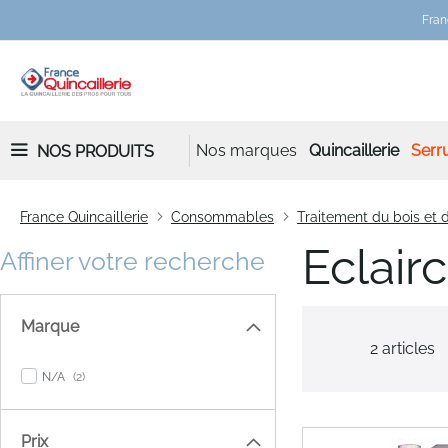
Fran
Nos marques
Quincaillerie
Serru
NOS PRODUITS
France Quincaillerie
Consommables
Traitement du bois et
Eclair
Affiner votre recherche
Marque
2
articles
items
N/A
2
Prix