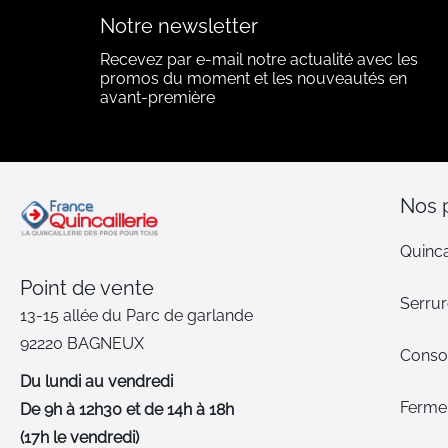
Notre newsletter
Recevez par e-mail notre actualité avec les
promos du moment et les nouveautés en
avant-première
Nos 
Quinca
Point de vente
Serrur
13-15 allée du Parc de garlande
92220 BAGNEUX
Cons
Du lundi au vendredi
Ferme-
De 9h à 12h30 et de 14h à 18h
(17h le vendredi)