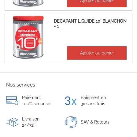
Ajouter au panier
276,36 €
DECAPANT LIQUIDE 10' BLANCHON
- 1
55,33 €
Ajouter au panier
66,40 €
Nos services
Paiement
Paiement en
100% sécurisé
3x sans frais
Livraison
SAV & Retours
24/72H