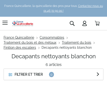
France Quincaillerie, la quincaillerie des pros pour tous.
Contactez nous au
01 46 72 90 00 !
Pani
Rechercher
France Quincaillerie
Consommables
Traitement du bois et des métaux
Traitement du bois
Finition des escaliers
Decapants nettoyants blanchon
Decapants nettoyants blanchon
6
articles
FILTRER ET TRIER