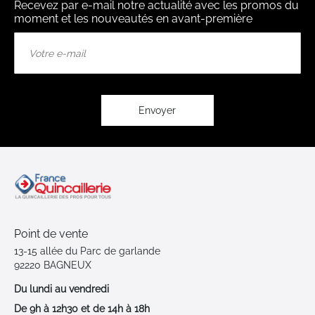
Recevez par e-mail notre actualité avec les promos du
moment et les nouveautés en avant-première
Inscription
à
notre
lettre
d’information
:
Envoyer
Point de vente
13-15 allée du Parc de garlande
92220 BAGNEUX
Du lundi au vendredi
De 9h à 12h30 et de 14h à 18h