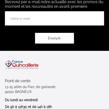
Recevez par e-mail notre actualité avec les promos du
moment et les nouveautés en avant-première
Inscription
à
notre
lettre
d’information
:
Envoyer
Point de vente
13-15 allée du Parc de garlande
92220 BAGNEUX
Du lundi au vendredi
De 9h à 12h30 et de 14h à 18h