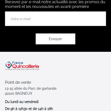
Recevez par e-mail notre actualité avec les promos du
moment et les nouveautés en avant-première
Inscription
à
notre
lettre
d’information
:
Envoyer
Point de vente
13-15 allée du Parc de garlande
92220 BAGNEUX
Du lundi au vendredi
De 9h à 12h30 et de 14h à 18h