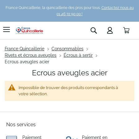
France Quincaillerie, la quincaillerie des pros pour tous.
Contactez nous au
01 46 72 90 00 !
Pani
Rechercher
France Quincaillerie
Consommables
Rivets et écrous aveugles
Écrous à sertir
Ecrous aveugles acier
Ecrous aveugles acier
Impossible de trouver des produits correspondants à
votre sélection.
Nos services
Paiement
Paiement en