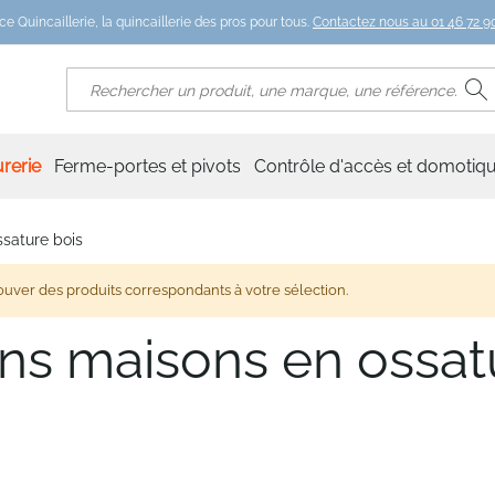
ce Quincaillerie, la quincaillerie des pros pour tous.
Contactez nous au 01 46 72 90
R
Rechercher
rerie
Ferme-portes et pivots
Contrôle d'accès et domotiq
ssature bois
ouver des produits correspondants à votre sélection.
ons maisons en ossat