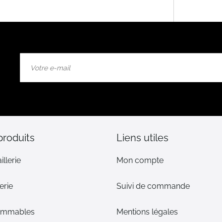
Inscription
à
notre
lettre
d’information
:
produits
Liens utiles
illerie
Mon compte
erie
Suivi de commande
ommables
Mentions légales