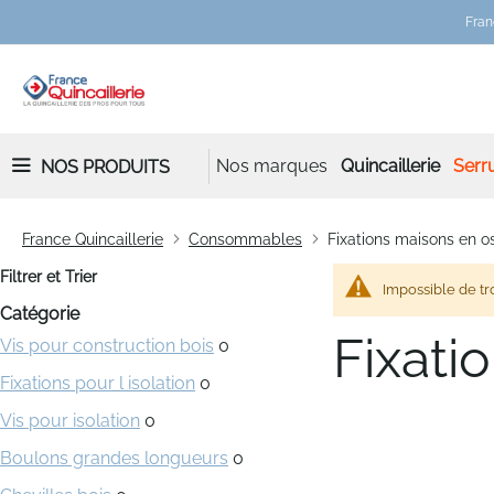
Fran
Nos marques
Quincaillerie
Serru
NOS PRODUITS
France Quincaillerie
Consommables
Fixations maisons en o
Filtrer et Trier
Impossible de tr
Catégorie
Fixati
Vis pour construction bois
0
Fixations pour l isolation
0
Vis pour isolation
0
Boulons grandes longueurs
0