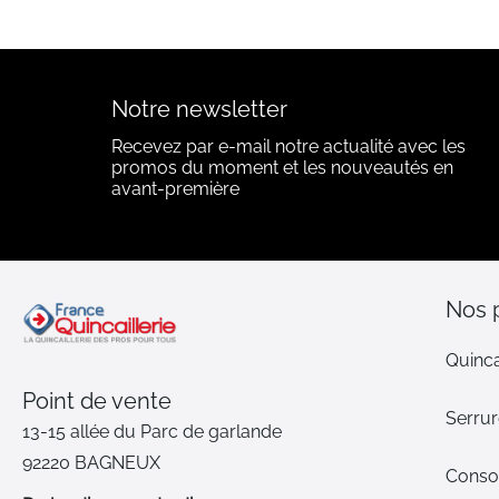
Notre newsletter
Recevez par e-mail notre actualité avec les
promos du moment et les nouveautés en
avant-première
Nos 
Quinca
Point de vente
Serrur
13-15 allée du Parc de garlande
92220 BAGNEUX
Cons