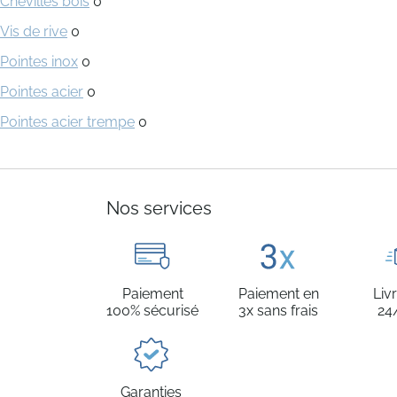
Chevilles bois
0
Vis de rive
0
Pointes inox
0
Pointes acier
0
Pointes acier trempe
0
Nos services
Paiement
Paiement en
Liv
100% sécurisé
3x sans frais
24
Garanties