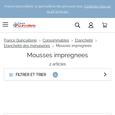
France Quincaillerie, la quincaillerie des pros pour tous.
Contactez nous au
01 46 72 90 00 !
Pani
Rechercher
France Quincaillerie
Consommables
Etancheité
Etancheité des menuiseries
Mousses impregnees
Mousses impregnees
2
articles
FILTRER ET TRIER