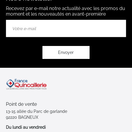
Recevez par e-mail notre actualité avec les promos du
moment et les nouveautés en avant-première
Inscription
à
notre
lettre
d’information
:
Envoyer
Point de vente
13-15 allée du Parc de garlande
92220 BAGNEUX
Du lundi au vendredi