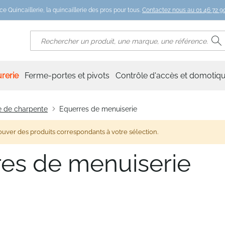
ce Quincaillerie, la quincaillerie des pros pour tous.
Contactez nous au 01 46 72 90
R
Rechercher
rerie
Ferme-portes et pivots
Contrôle d'accès et domotiq
e de charpente
Equerres de menuiserie
ouver des produits correspondants à votre sélection.
es de menuiserie