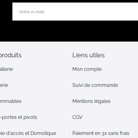
Inscription
à
notre
lettre
d’information
:
produits
Liens utiles
illerie
Mon compte
erie
Suivi de commande
ommables
Mentions légales
portes et pivots
CGV
le d'accès et Domotique
Paiement en 3x sans frais