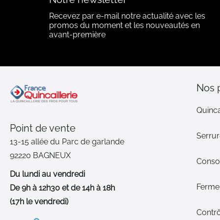
Recevez par e-mail notre actualité avec les
promos du moment et les nouveautés en
avant-première
Nos 
Quinca
Point de vente
Serrur
13-15 allée du Parc de garlande
92220 BAGNEUX
Cons
Du lundi au vendredi
Ferme-
De 9h à 12h30 et de 14h à 18h
(17h le vendredi)
Contrô