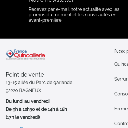
Recevez par e-mail notre actualité avec les
promos du moment et les nouveautés en
avant-première
Nos 
Quinca
Point de vente
Serrur
13-15 allée du Parc de garlande
92220 BAGNEUX
Cons
Du lundi au vendredi
Ferme-
De 9h à 12h30 et de 14h à 18h
(17h le vendredi)
Contrô