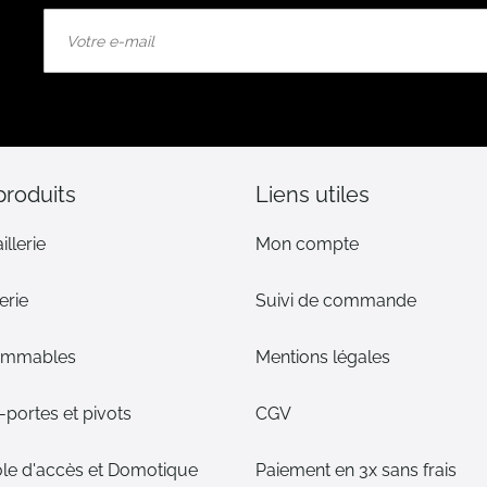
Inscription
à
notre
lettre
d’information
:
produits
Liens utiles
illerie
Mon compte
erie
Suivi de commande
ommables
Mentions légales
portes et pivots
CGV
le d'accès et Domotique
Paiement en 3x sans frais