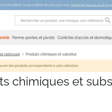
ce Quincaillerie, la quincaillerie des pros pour tous.
Contactez nous au 01 46 72 90
R
Rechercher
rerie
Ferme-portes et pivots
Contrôle d'accès et domotiq
 et nettoyant
Produits chimiques et substitut
ouver des produits correspondants à votre sélection.
ts chimiques et subs