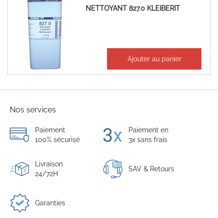
NETTOYANT 827.0 KLEIBERIT
176,72 €
Ajouter au panier
212,07 €
Nos services
Paiement
Paiement en
100% sécurisé
3x sans frais
Livraison
SAV & Retours
24/72H
Garanties