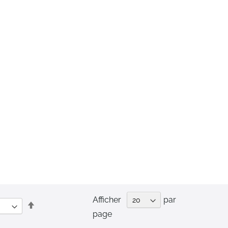
Afficher
par
Par
page
ordre