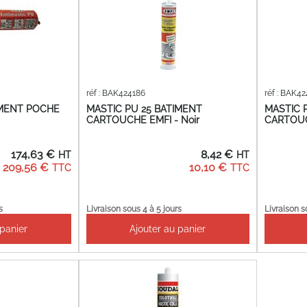
réf : BAK424186
réf : BAK4
IMENT POCHE
MASTIC PU 25 BATIMENT
MASTIC 
CARTOUCHE EMFI - Noir
CARTOUC
174,63 €
8,42 €
209,56 €
10,10 €
s
Livraison sous 4 à 5 jours
Livraison s
 panier
Ajouter au panier