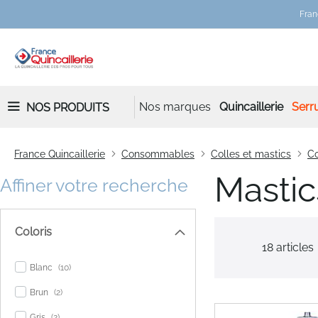
Fran
Nos marques
Quincaillerie
Serru
NOS PRODUITS
France Quincaillerie
Consommables
Colles et mastics
Co
Mastic
Affiner votre recherche
Coloris
18
articles
items
Blanc
10
items
Brun
2
items
Gris
2