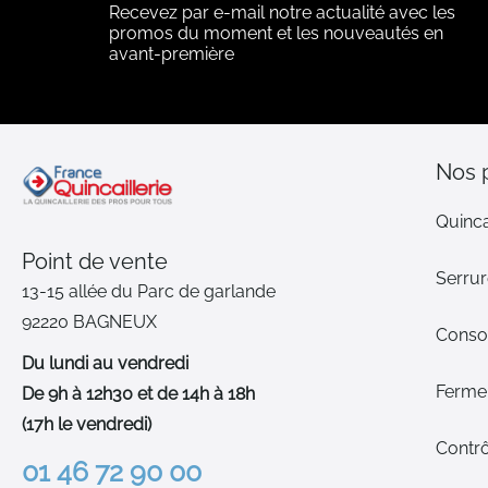
Recevez par e-mail notre actualité avec les
promos du moment et les nouveautés en
avant-première
Nos 
Quinca
Point de vente
Serrur
13-15 allée du Parc de garlande
92220 BAGNEUX
Cons
Du lundi au vendredi
Ferme-
De 9h à 12h30 et de 14h à 18h
(17h le vendredi)
Contrô
01 46 72 90 00