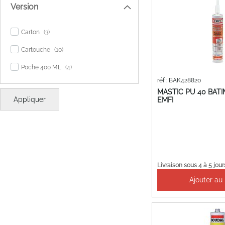
Version
items
Carton
3
items
Cartouche
10
items
Poche 400 ML
4
réf : BAK428820
MASTIC PU 40 BAT
Appliquer
EMFI
Livraison sous 4 à 5 jour
Ajouter au