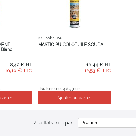
réf : BAK431501
IMENT
MASTIC PU COLOTUILE SOUDAL
 Blanc
8,42 €
10,44 €
10,10 €
12,53 €
s
Livraison sous 4 à 5 jours
 panier
Ajouter au panier
Résultats triés par :