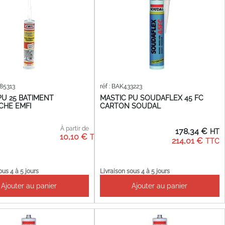
185313
réf : BAK433223
PU 25 BATIMENT
MASTIC PU SOUDAFLEX 45 FC
CHE EMFI
CARTON SOUDAL
À partir de
178,34 €
10,10 €
214,01 €
ous 4 à 5 jours
Livraison sous 4 à 5 jours
Ajouter au panier
Ajouter au panier