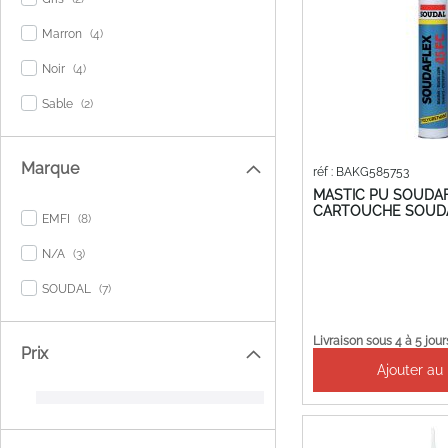
items
Marron
4
items
Noir
4
items
Sable
2
Marque
réf : BAKG585753
MASTIC PU SOUDAF
CARTOUCHE SOUD
items
EMFI
8
items
N/A
3
items
SOUDAL
7
Livraison sous 4 à 5 jour
Prix
Ajouter au