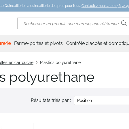
ce Quincaillerie, la quincaillerie des pros pour tous.
Contactez nous au 01 46 72 90
R
Rechercher
rerie
Ferme-portes et pivots
Contrôle d'accès et domotiq
lles en cartouche
Mastics polyurethane
s polyurethane
Résultats triés par :