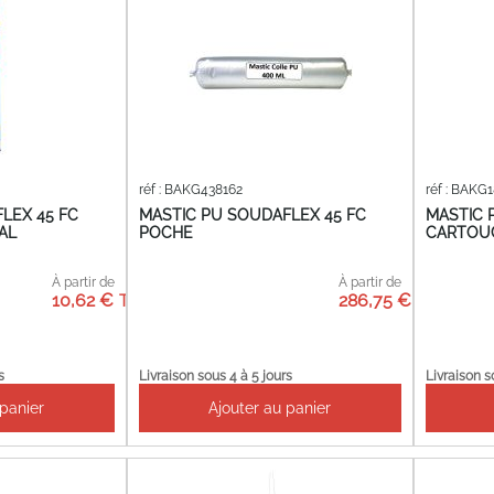
réf : BAKG438162
réf : BAKG
LEX 45 FC
MASTIC PU SOUDAFLEX 45 FC
MASTIC 
AL
POCHE
CARTOU
À partir de
À partir de
10,62 €
286,75 €
s
Livraison sous 4 à 5 jours
Livraison s
 panier
Ajouter au panier