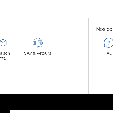
Nos co
raison
SAV & Retours
FAQ
/72H
Inscription