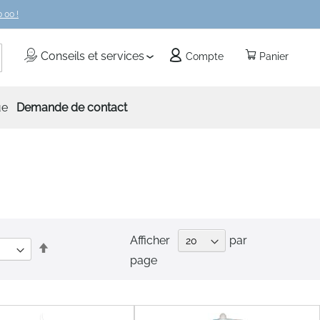
 00 !
echercher
Conseils et services
Compte
Panier
ue
Demande de contact
Afficher
par
Par
page
ordre
décroissant