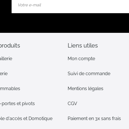
à
notre
lettre
d’information
:
produits
Liens utiles
illerie
Mon compte
erie
Suivi de commande
ommables
Mentions légales
portes et pivots
CGV
le d'accès et Domotique
Paiement en 3x sans frais