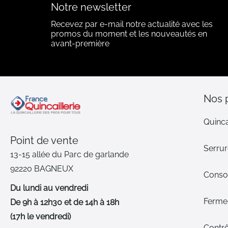
Notre newsletter
Recevez par e-mail notre actualité avec les
promos du moment et les nouveautés en
avant-première
Nos 
Quinca
Point de vente
Serrur
13-15 allée du Parc de garlande
92220 BAGNEUX
Cons
Du lundi au vendredi
Ferme-
De 9h à 12h30 et de 14h à 18h
(17h le vendredi)
Contrô