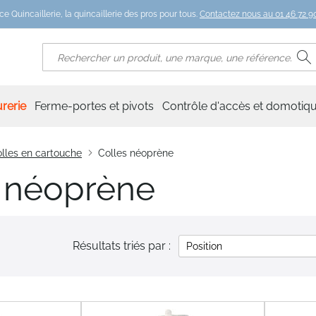
ce Quincaillerie, la quincaillerie des pros pour tous.
Contactez nous au 01 46 72 90
R
Rechercher
rerie
Ferme-portes et pivots
Contrôle d'accès et domotiq
lles en cartouche
Colles néoprène
s néoprène
Résultats triés par :