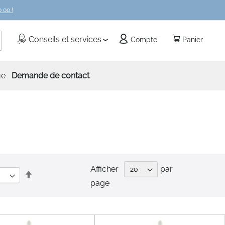
 00 !
echercher
Conseils et services
Compte
Panier
ue
Demande de contact
Afficher
par
Par
page
ordre
décroissant