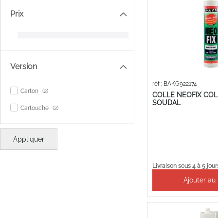
Prix
Version
réf : BAKG922174
items
Carton
2
COLLE NEOFIX COL
SOUDAL
items
Cartouche
2
Appliquer
Livraison sous 4 à 5 jour
Ajouter au