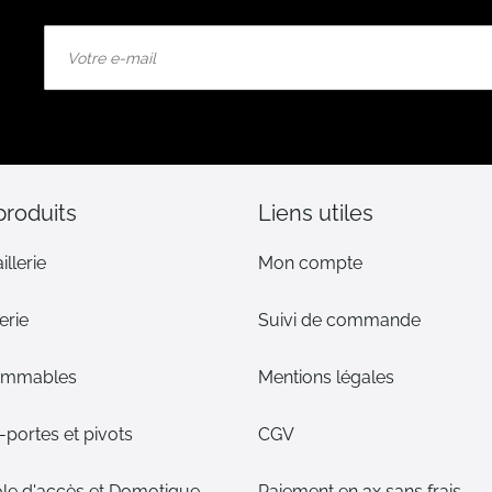
Inscription
à
notre
lettre
d’information
:
produits
Liens utiles
illerie
Mon compte
erie
Suivi de commande
ommables
Mentions légales
portes et pivots
CGV
le d'accès et Domotique
Paiement en 3x sans frais