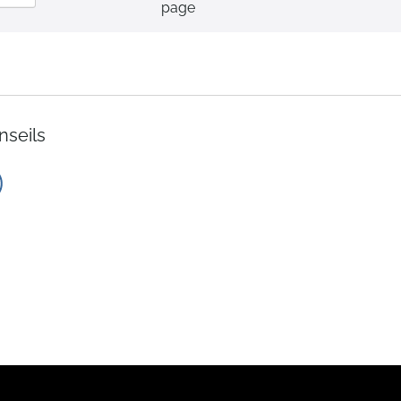
page
ordre
décroissant
nseils