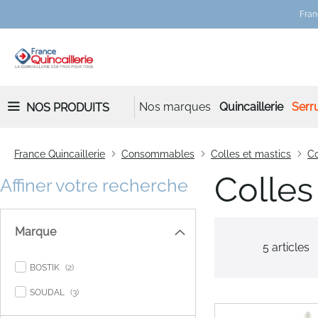
Fran
Nos marques
Quincaillerie
Serru
NOS PRODUITS
France Quincaillerie
Consommables
Colles et mastics
Co
Colle
Affiner votre recherche
Marque
5
articles
items
BOSTIK
2
items
SOUDAL
3