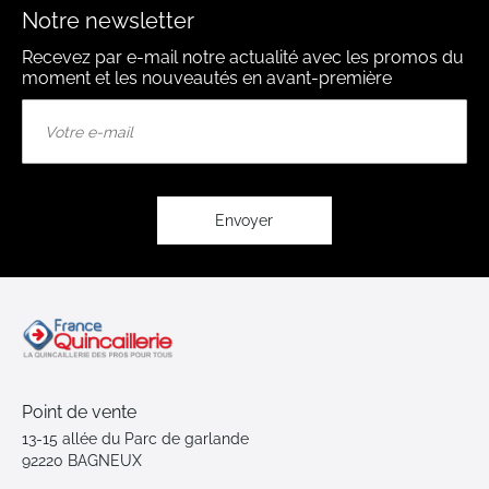
Notre newsletter
Recevez par e-mail notre actualité avec les promos du
moment et les nouveautés en avant-première
Inscription
à
notre
lettre
d’information
:
Envoyer
Point de vente
13-15 allée du Parc de garlande
92220 BAGNEUX