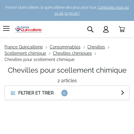
France Quincaillerie, la quincaillerie des pros pour tous.
Contactez nous au
01 46 72 90 00 !
Pani
Rechercher
France Quincaillerie
Consommables
Chevilles
Scellement chimique
Chevilles chimiques
Chevilles pour scellement chimique
Chevilles pour scellement chimique
2
articles
FILTRER ET TRIER