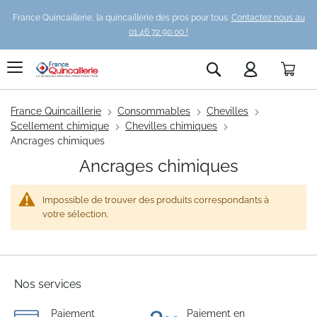
France Quincaillerie, la quincaillerie des pros pour tous.
Contactez nous au
01 46 72 90 00 !
Pani
Rechercher
France Quincaillerie
Consommables
Chevilles
Scellement chimique
Chevilles chimiques
Ancrages chimiques
Ancrages chimiques
Impossible de trouver des produits correspondants à
votre sélection.
Nos services
Paiement
Paiement en