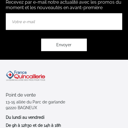
Recevez par e-mail notre actualité avec les promos du
moment et les nouveautés en avant-première
Inscription
à
notre
lettre
d’information
:
Envoyer
Point de vente
13-15 allée du Parc de garlande
92220 BAGNEUX
Du lundi au vendredi
De 9h à 12h30 et de 14h à 18h