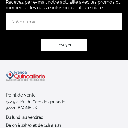
Recevez par e-mail notre actualité avec les promos du
moment et les nouveautés en avant-première
Inscription
à
notre
lettre
d’information
:
Envoyer
Point de vente
13-15 allée du Parc de garlande
92220 BAGNEUX
Du lundi au vendredi
De 9h à 12h30 et de 14h à 18h