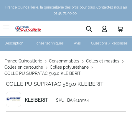
France Quincaillerie, la quincaillerie des pros pour tous.
Contactez nous au
01 46 72 90 00 !
Pani
Rechercher
Description
Fiches techniques
Avis
Questions / Réponses
France Quincaillerie
Consommables
Colles et mastics
Colles en cartouche
Colles polyuréthane
COLLE PU SUPRATAC 569.0 KLEIBERIT
COLLE PU SUPRATAC 569.0 KLEIBERIT
KLEIBERIT
SKU
BAK429954
Skip
to
the