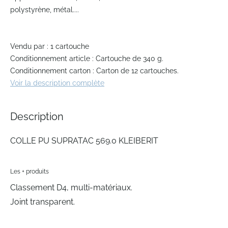
the
polystyrène, métal....
images
gallery
Vendu par : 1 cartouche
Conditionnement article : Cartouche de 340 g.
Conditionnement carton : Carton de 12 cartouches.
Voir la description complète
Description
COLLE PU SUPRATAC 569.0 KLEIBERIT
Les + produits
Classement D4, multi-matériaux.
Joint transparent.