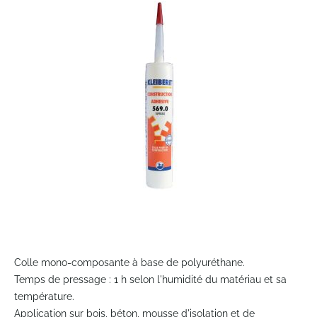
end
of
the
images
gallery
Skip
to
Colle mono-composante à base de polyuréthane.
the
Temps de pressage : 1 h selon l'humidité du matériau et sa
beginning
température.
of
Application sur bois, béton, mousse d'isolation et de