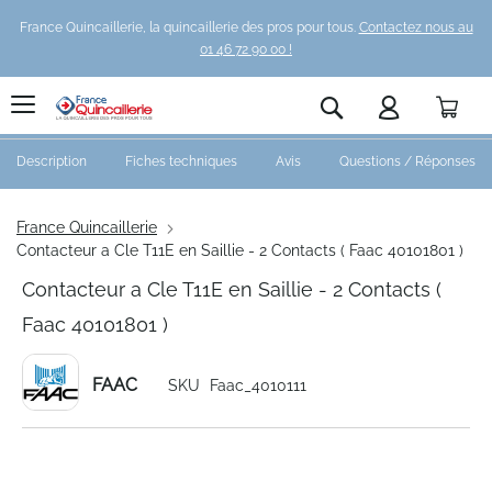
France Quincaillerie, la quincaillerie des pros pour tous.
Contactez nous au
01 46 72 90 00 !
Pani
Rechercher
Description
Fiches techniques
Avis
Questions / Réponses
France Quincaillerie
Contacteur a Cle T11E en Saillie - 2 Contacts ( Faac 40101801 )
Contacteur a Cle T11E en Saillie - 2 Contacts (
Faac 40101801 )
FAAC
SKU
Faac_4010111
Skip
to
the