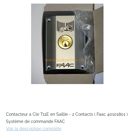
end
of
the
images
gallery
Skip
to
Contacteur a Cle T11E en Saillie - 2 Contacts ( Faac 40101801 )
the
Système de commande FAAC
beginning
Voir la description complète
of