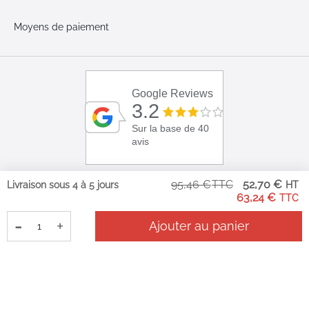
Moyens de paiement
Google Reviews
3.2
Sur la base de 40
avis
Pri
95,46 €
52,70 €
Livraison sous 4 à 5 jours
Sp
63,24 €
-
+
Ajouter au panier