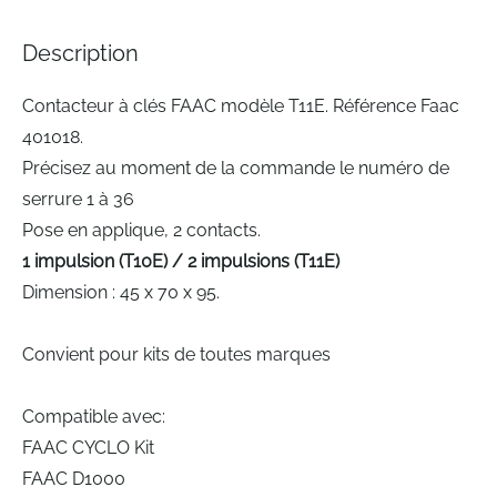
the
images
Description
gallery
Contacteur à clés FAAC modèle T11E. Référence Faac
401018.
Précisez au moment de la commande le numéro de
serrure 1 à 36
Pose en applique, 2 contacts.
1 impulsion (T10E) / 2 impulsions (T11E)
Dimension : 45 x 70 x 95.
Convient pour kits de toutes marques
Compatible avec:
FAAC CYCLO Kit
FAAC D1000