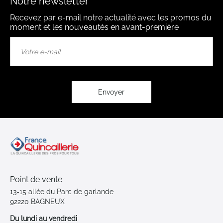
Notre newsletter
Recevez par e-mail notre actualité avec les promos du
moment et les nouveautés en avant-première
Inscription
à
notre
lettre
d’information
:
Envoyer
Point de vente
13-15 allée du Parc de garlande
92220 BAGNEUX
Du lundi au vendredi