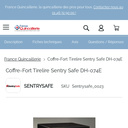
France Quincaillerie, la quincaillerie des pros pour tous.
Contactez nous au
01 46 72 90 00 !
Pani
Rechercher
Description
Fiches techniques
Avis
Questions / Réponses
France Quincaillerie
Coffre-Fort Tirelire Sentry Safe DH-074E
Coffre-Fort Tirelire Sentry Safe DH-074E
SENTRYSAFE
SKU
Sentrysafe_0023
Skip
to
the
end
of