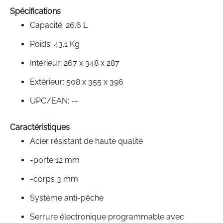
gallery
Spécifications
Capacité: 26.6 L
Poids: 43.1 Kg
Intérieur: 267 x 348 x 287
Extérieur: 508 x 355 x 396
UPC/EAN: --
Caractéristiques
Acier résistant de haute qualité
-porte 12 mm
-corps 3 mm
Système anti-pêche
Serrure électronique programmable avec