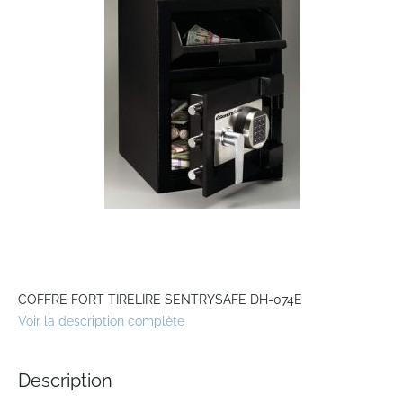
the
images
gallery
Skip
to
COFFRE FORT TIRELIRE SENTRYSAFE DH-074E
the
Voir la description complète
beginning
of
the
Description
images