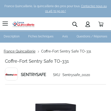
France Quincaillerie, la quincaillerie des pros pour tous.
Contactez nous au
01 46 72 90 00 !
Pani
Rechercher
Description
Fiches techniques
Avis
Questions / Réponses
France Quincaillerie
Coffre-Fort Sentry Safe TO-331
Coffre-Fort Sentry Safe TO-331
SENTRYSAFE
SKU
Sentrysafe_0020
Skip
to
the
end
of