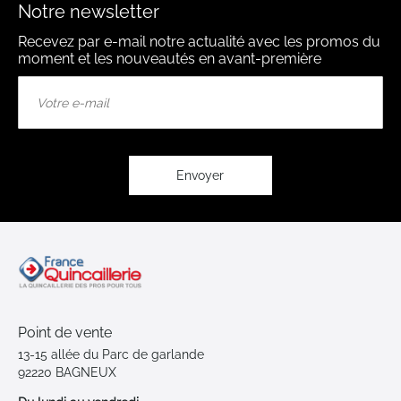
Notre newsletter
Recevez par e-mail notre actualité avec les promos du
moment et les nouveautés en avant-première
Inscription
à
notre
lettre
d’information
:
Envoyer
Point de vente
13-15 allée du Parc de garlande
92220 BAGNEUX