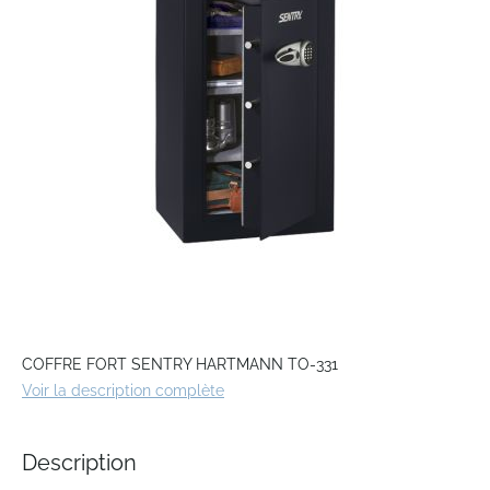
the
images
gallery
Skip
to
COFFRE FORT SENTRY HARTMANN TO-331
the
Voir la description complète
beginning
of
the
Description
images