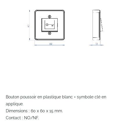
the
images
gallery
Skip
to
Bouton poussoir en plastique blanc + symbole clé en
the
applique.
beginning
Dimensions : 60 x 60 x 15 mm.
of
Contact : NO/NF.
the
images