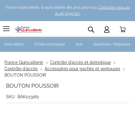
France Quincaillerie, la quincaillerie des pros pour tous.
Contactez nous au
01 46 72 90 00 !
Pani
Rechercher
Description
Fiches techniques
Avis
Questions / Réponses
France Quincaillerie
Contrôle d’accès et domotique
Contrôle d’accès
Accessoires pour gaches et ventouses
BOUTON POUSSOIR
BOUTON POUSSOIR
SKU
BAK023261
Skip
to
the
end
of