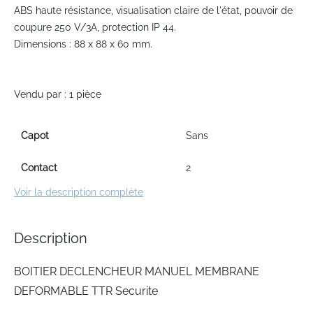
the
ABS haute résistance, visualisation claire de l'état, pouvoir de
beginning
coupure 250 V/3A, protection IP 44.
of
Dimensions : 88 x 88 x 60 mm.
the
images
gallery
Vendu par : 1 pièce
Capot
Sans
Contact
2
Voir la description complète
Description
BOITIER DECLENCHEUR MANUEL MEMBRANE
DEFORMABLE TTR Securite