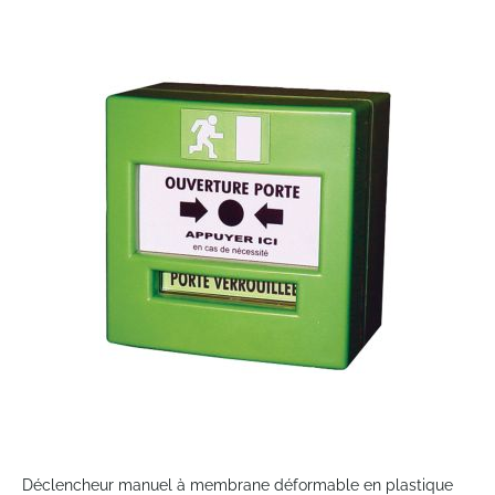
Skip
to
the
end
of
the
images
gallery
Skip
to
Déclencheur manuel à membrane déformable en plastique