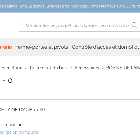
ce Quincaillerie, la quincaillerie des pros pour tous.
Contactez nous au 01 46 72 90
R
Rechercher
rerie
Ferme-portes et pivots
Contrôle d'accès et domotiq
 des métaux
Traitement du bois
Accessoires
BOBINE DE LAINE
 - 0
E LAINE D'ACIER 1 KG
 : 1 bobine
escription complète