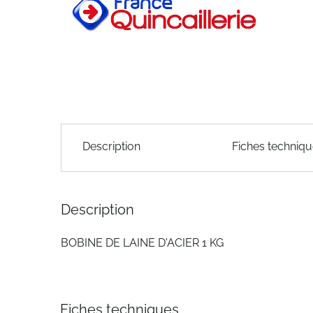
the
images
gallery
Skip
to
Description
Fiches techniq
the
beginning
of
the
Description
images
gallery
BOBINE DE LAINE D'ACIER 1 KG
Fiches techniques