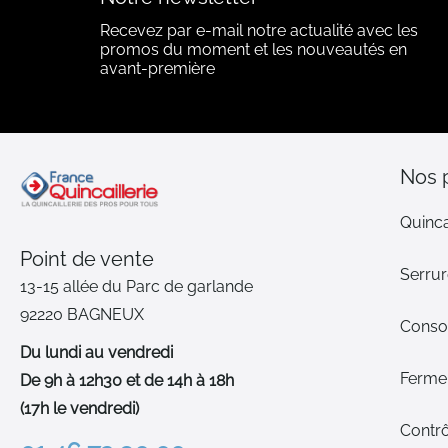
Recevez par e-mail notre actualité avec les
promos du moment et les nouveautés en
avant-première
Nos 
Quinca
Point de vente
Serrur
13-15 allée du Parc de garlande
92220 BAGNEUX
Cons
Du lundi au vendredi
Ferme-
De 9h à 12h30 et de 14h à 18h
(17h le vendredi)
Contrô