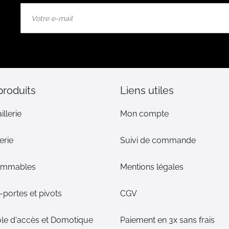
Inscription
à
notre
lettre
d’information
:
produits
Liens utiles
illerie
Mon compte
erie
Suivi de commande
ommables
Mentions légales
portes et pivots
CGV
le d'accès et Domotique
Paiement en 3x sans frais