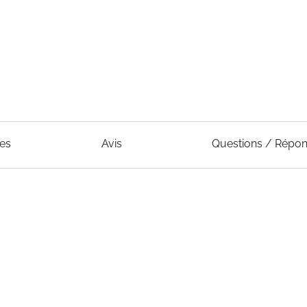
ues
Avis
Questions / Répo