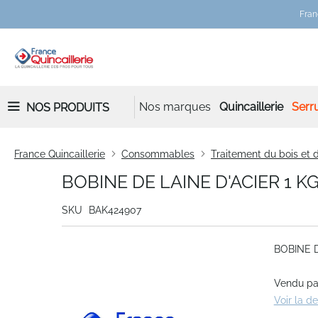
Fran
Nos marques
Quincaillerie
Serru
NOS PRODUITS
France Quincaillerie
Consommables
Traitement du bois et
BOBINE DE LAINE D'ACIER 1 KG
SKU
BAK424907
Skip
BOBINE D
to
the
Vendu par
end
Voir la d
of