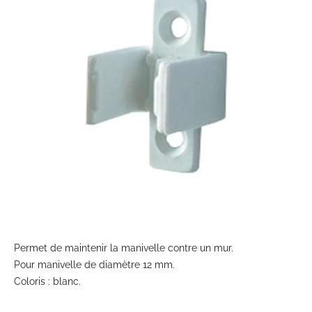
of
the
images
gallery
Skip
to
Permet de maintenir la manivelle contre un mur.
the
Pour manivelle de diamètre 12 mm.
beginning
Coloris : blanc.
of
the