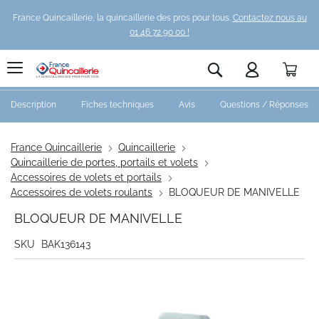
France Quincaillerie, la quincaillerie des pros pour tous.
Contactez nous au
01 46 72 90 00 !
Pani
Rechercher
Description
Fiches techniques
Avis
Questions / Réponses
France Quincaillerie
Quincaillerie
Quincaillerie de portes, portails et volets
Accessoires de volets et portails
Accessoires de volets roulants
BLOQUEUR DE MANIVELLE
BLOQUEUR DE MANIVELLE
SKU
BAK136143
Skip
to
the
end