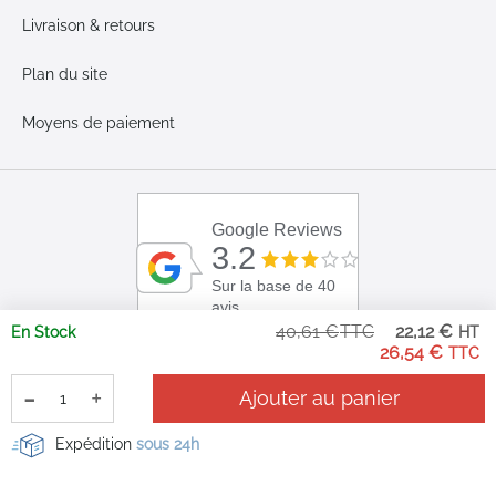
Livraison & retours
Plan du site
Moyens de paiement
Google Reviews
3.2
Sur la base de 40
avis
Pri
40,61 €
22,12 €
En Stock
Sp
26,54 €
-
+
Ajouter au panier
Expédition
sous 24h