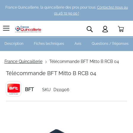
France Quincaillerie, la quincaillerie des pros pour tous.
Contactez nous au
01 46 72 90 00 !
Pani
Rechercher
Description
Fiches techniques
Avis
Questions / Réponses
France Quincaillerie
Télécommande BFT Mitto B RCB 04
Télécommande BFT Mitto B RCB 04
BFT
SKU
D111906
Skip
to
the
end
of