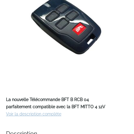
the
images
gallery
Skip
to
La nouvelle Télécommande BFT B RCB 04
the
parfaitement compatible avec la BFT MITTO 4 12V
beginning
Voir la description complète
of
the
images
Description