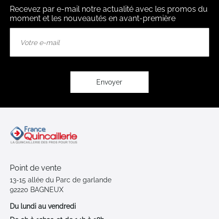
Recevez par e-mail notre actualité avec les promos du
moment et les nouveautés en avant-première
Inscription
à
notre
lettre
d’information
:
Envoyer
Point de vente
13-15 allée du Parc de garlande
92220 BAGNEUX
Du lundi au vendredi