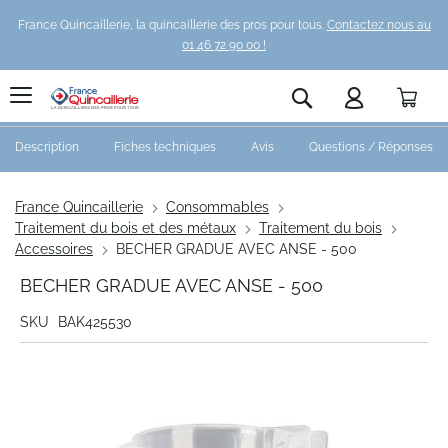
France Quincaillerie, la quincaillerie des pros pour tous.
Contactez nous au
01 46 72 90 00 !
Pani
Rechercher
Description
Fiches techniques
Avis
Questions / Réponses
France Quincaillerie
Consommables
Traitement du bois et des métaux
Traitement du bois
Accessoires
BECHER GRADUE AVEC ANSE - 500
BECHER GRADUE AVEC ANSE - 500
SKU
BAK425530
Skip
to
the
end
of