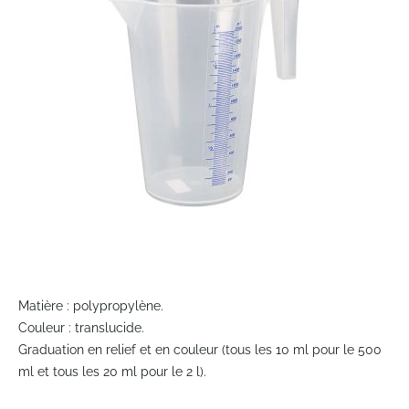
the
images
gallery
Skip
to
Matière : polypropylène.
the
Couleur : translucide.
beginning
Graduation en relief et en couleur (tous les 10 ml pour le 500
of
ml et tous les 20 ml pour le 2 l).
the
images