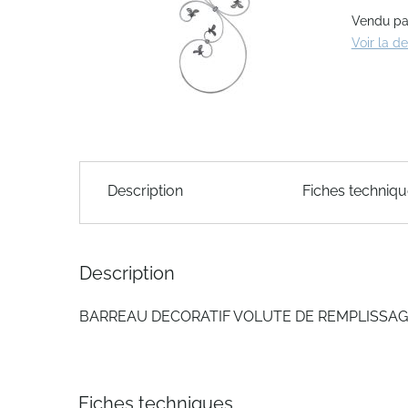
the
Vendu par
images
Voir la d
gallery
Skip
to
Description
Fiches techniq
the
beginning
of
the
Description
images
gallery
BARREAU DECORATIF VOLUTE DE REMPLISSA
Fiches techniques