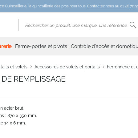
ce Quincaillerie, la quincaillerie des pros pour tous.
Contactez nous au 01 46 72 90
R
Rechercher
rerie
Ferme-portes et pivots
Contrôle d'accès et domotiq
tails et volets
Accessoires de volets et portails
Ferronnerie et
 DE REMPLISSAGE
n acier brut.
ns : 870 x 350 mm.
de 14 x 6 mm.