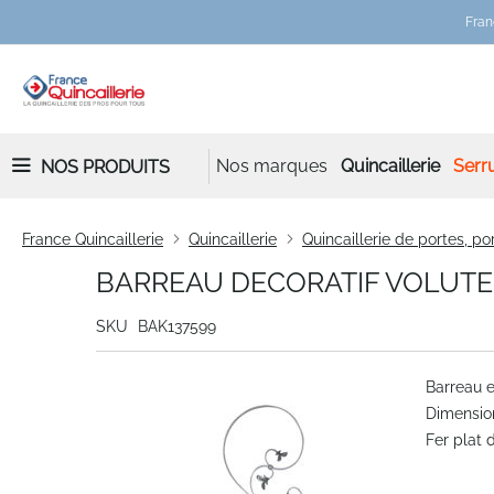
Fran
Nos marques
Quincaillerie
Serru
NOS PRODUITS
France Quincaillerie
Quincaillerie
Quincaillerie de portes, por
BARREAU DECORATIF VOLUTE
SKU
BAK137599
Skip
Barreau e
to
Dimensio
the
Fer plat 
end
of