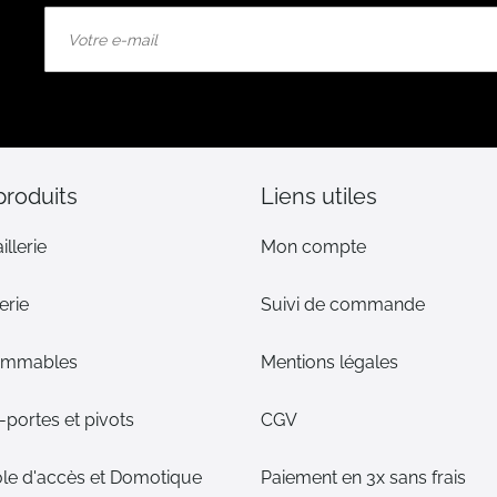
Inscription
à
notre
lettre
d’information
:
produits
Liens utiles
illerie
Mon compte
erie
Suivi de commande
ommables
Mentions légales
portes et pivots
CGV
le d'accès et Domotique
Paiement en 3x sans frais