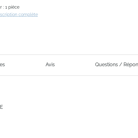
 : 1 pièce
escription complète
ues
Avis
Questions / Répo
GE