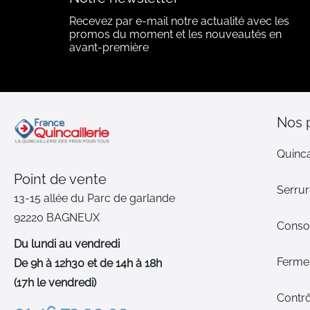
Recevez par e-mail notre actualité avec les
promos du moment et les nouveautés en
avant-première
Nos 
Quinca
Point de vente
Serrur
13-15 allée du Parc de garlande
92220 BAGNEUX
Cons
Du lundi au vendredi
Ferme-
De 9h à 12h30 et de 14h à 18h
(17h le vendredi)
Contrô