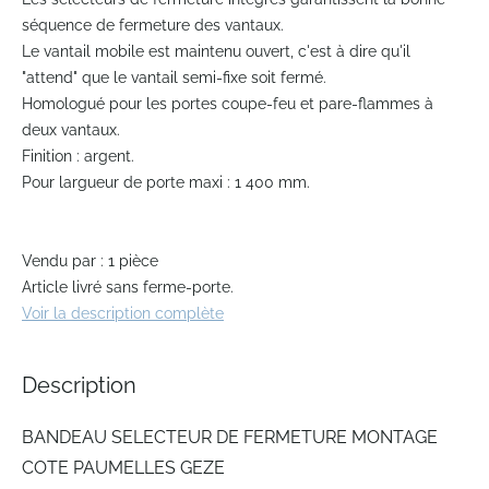
beginning
séquence de fermeture des vantaux.
of
Le vantail mobile est maintenu ouvert, c'est à dire qu'il
the
"attend" que le vantail semi-fixe soit fermé.
images
gallery
Homologué pour les portes coupe-feu et pare-flammes à
deux vantaux.
Finition : argent.
Pour largueur de porte maxi : 1 400 mm.
Vendu par : 1 pièce
Article livré sans ferme-porte.
Voir la description complète
Description
BANDEAU SELECTEUR DE FERMETURE MONTAGE
COTE PAUMELLES GEZE