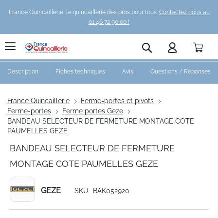
France Quincaillerie, la quincaillerie des pros pour tous.
Contactez nous au
01 46 72 90 00 !
Pani
Rechercher
Description
Fiches techniques
Avis
Questions / Réponses
France Quincaillerie
Ferme-portes et pivots
Ferme-portes
Ferme portes Geze
BANDEAU SELECTEUR DE FERMETURE MONTAGE COTE
PAUMELLES GEZE
BANDEAU SELECTEUR DE FERMETURE
MONTAGE COTE PAUMELLES GEZE
GEZE
SKU
BAK052920
Skip