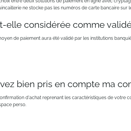
e choix entre deux solutions de paiement en ligne avec crypta
uincaillerie ne stocke pas les numéros de carte bancaire sur l
elle considérée comme validé
n de paiement aura été validé par les institutions banquièr
avez bien pris en compte ma c
e confirmation d'achat reprenant les caractéristiques de votre
space perso.