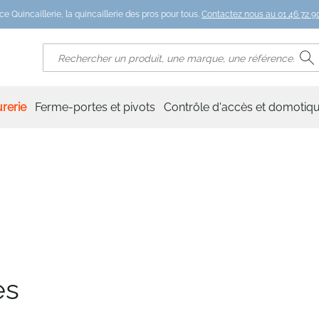
ce Quincaillerie, la quincaillerie des pros pour tous.
Contactez nous au 01 46 72 90
R
Rechercher
rerie
Ferme-portes et pivots
Contrôle d'accès et domotiq
es